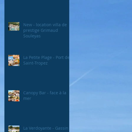
New - location villa de
prestige Grimaud
Souleyas
La Petite Plage - Port de
Saint-Tropez
Canopy Bar - face à la
mer
La Verdoyante - Gassin