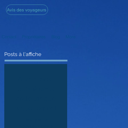
Avis des voyageurs
Contact
Propriétaires
Blog
More
Posts à l'affiche
Aucun post
publié dans
cette langue
actuellement
Dès que de
nouveaux posts