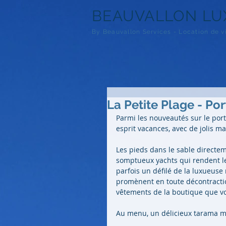
BEAUVALLON
LU
By Beauvallon Services - Loca
tion de v
La Petite Plage - Po
Parmi les nouveautés sur le port,
esprit vacances, avec de jolis ma
Les pieds dans le sable directem
somptueux yachts qui rendent le p
parfois un défilé de la luxueu
promènent en toute décontractio
vêtements de la boutique que vou
Au menu, un délicieux tarama m