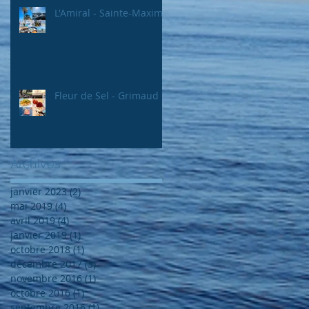
L'Amiral - Sainte-Maxime
Fleur de Sel - Grimaud
Archives
janvier 2023
(2)
2 posts
mai 2019
(4)
4 posts
avril 2019
(4)
4 posts
janvier 2019
(1)
1 post
octobre 2018
(1)
1 post
décembre 2017
(3)
3 posts
novembre 2016
(1)
1 post
octobre 2016
(1)
1 post
septembre 2016
(1)
1 post