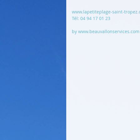
www.lapetiteplage-saint-tropez
Tél: 04 94 17 01 23
by 
www.beauvallonservices.com