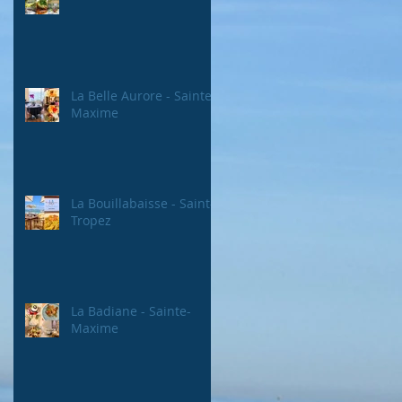
La Belle Aurore - Sainte-
Maxime
La Bouillabaisse - Saint-
Tropez
La Badiane - Sainte-
Maxime