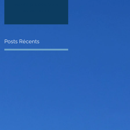
seront publiés, vous
les verrez ici.
Posts Récents