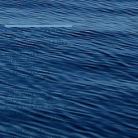
juillet 2016
(2)
2 posts
Rechercher par Tags
Airbnb
Nautisme Saint Tropez
Régates
Voiles de Saint Tropez
accueil locataires Airbnb Grimaud
airbnb saint tropez
assurance airbnb
assurance hôte
assurance location occasionnelle
assurance location saisonnière
assurance voyageur
bateau port-grimaud
exposition livre
gestion airbnb golfe de saint-tropez
gestion airbnb grimaud
gestion location saisonnière grimaud
location grimaud
location saisonnière sainte-maxime
noel
office de tourisme sainte maxime
office tourisme saint-tropez