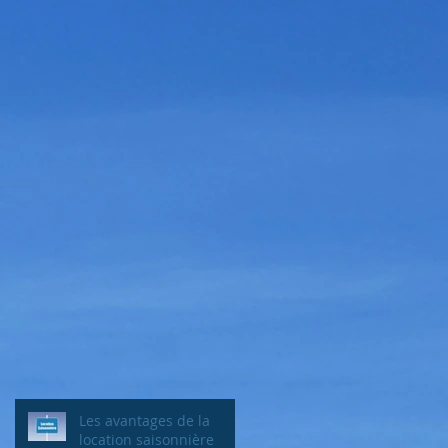
Les avantages de la
location saisonnière