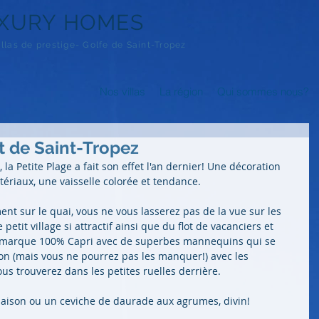
XURY HOMES
illas de prestige- Golfe de Saint-Tropez
Nos villas
La région
Qui sommes nous?
rt de Saint-Tropez
 la Petite Plage a fait son effet l'an dernier! Une décoration 
tériaux, une vaisselle colorée et tendance.
ent sur le quai, vous ne vous lasserez pas de la vue sur les 
etit village si attractif ainsi que du flot de vacanciers et 
se marque 100% Capri avec de superbes mannequins qui se 
n (mais vous ne pourrez pas les manquer!) avec les 
s trouverez dans les petites ruelles derrière.
aison ou un ceviche de daurade aux agrumes, divin!