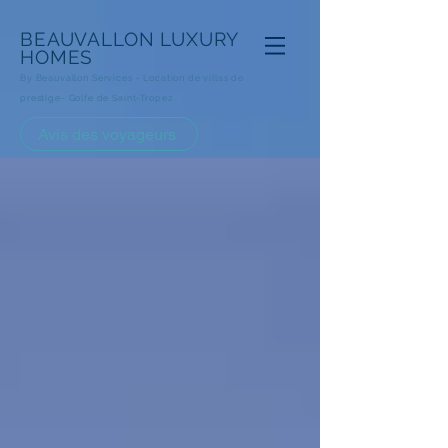
BEAUVALLON
LUXURY
HOMES
By Beauvallon Services - Loca
tion de villas de
prestige- Golfe de Saint-Tropez
Avis des voyageurs