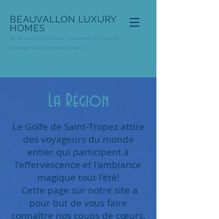
BEAUVALLON
LUXURY
HOMES
By Beauvallon Services - Loca
tion de villas de
prestige- Golfe de Saint-Tropez
Avis des voyageurs
La Région
Le Golfe de Saint-Tropez attire
des voyageurs du monde
entier qui participent à
l'effervescence et l'ambiance
magique tout l'été!
Cette page sur notre site a
pour but de vous faire
connaître nos coups de cœurs,