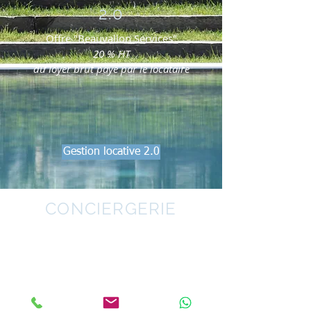
2.0
Offre "Beauvallon Services"
20 % HT
du loyer brut payé par le locataire
Gestion locative 2.0
CONCIERGERIE
Gratuit pour les propriétaires
Cette prestation est proposée et
facturée directement à vos
locataires