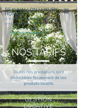
BEAUVALLON
LUXURY
HOMES
By Beauvallon Services - Loca
tion de villas de
prestige- Golfe de Saint-Tropez
Avis des voyageurs
NOS TARIFS
Toutes nos prestations sont
déductibles fiscalement de vos
produits locatifs
GESTION
LOCATIVE