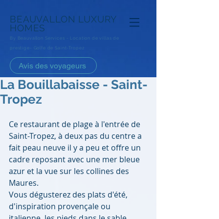
BEAUVALLON
LUXURY
HOMES
By Beauvallon Services - Loca
tion de villas de
prestige- Golfe de Saint-Tropez
Avis des voyageurs
La Bouillabaisse - Saint-
Tropez
Ce restaurant de plage à l'entrée de 
Saint-Tropez, à deux pas du centre a 
fait peau neuve il y a peu et offre un 
cadre reposant avec une mer bleue 
azur et la vue sur les collines des 
Maures.
Vous dégusterez des plats d'été, 
d'inspiration provençale ou 
italienne, les pieds dans le sable.