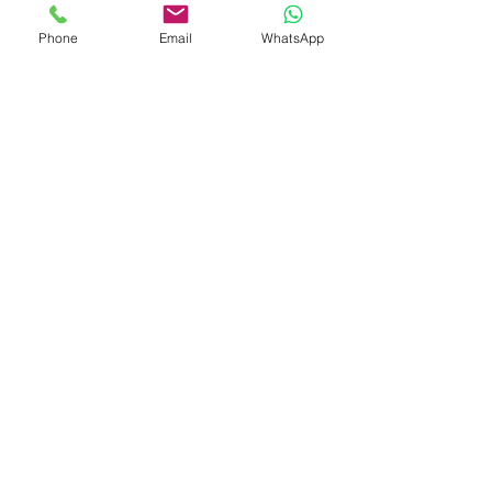
L'Amiral - Sainte-Maxime
Phone
Email
WhatsApp
Fleur de Sel - Grimaud
Archives
janvier 2023
(2)
2 posts
mai 2019
(4)
4 posts
avril 2019
(4)
4 posts
janvier 2019
(1)
1 post
octobre 2018
(1)
1 post
décembre 2017
(3)
3 posts
novembre 2016
(1)
1 post