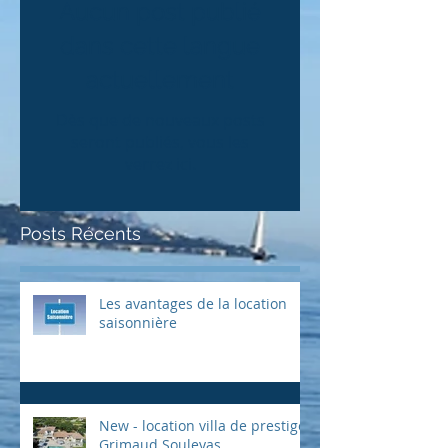
Aucun post publié
dans cette langue
actuellement
Dès que de nouveaux posts
seront publiés, vous les
verrez ici.
Posts Récents
Les avantages de la location
saisonnière
New - location villa de prestige
Grimaud Souleyas