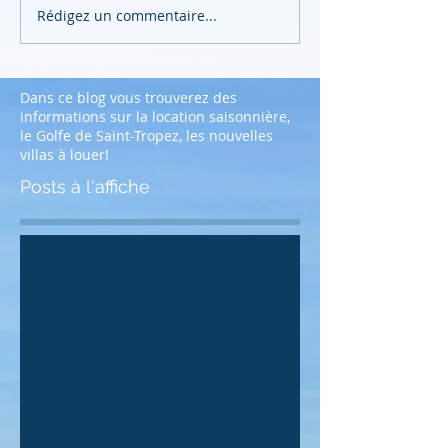
Rédigez un commentaire...
Dans ce blog vous trouverez des
informations sur la location saisonnière,
le Golfe de Saint-Tropez, les nouvelles
villas à louer!
Posts à l'affiche
Aucun post publié
dans cette langue
actuellement
Dès que de nouveaux posts
seront publiés, vous les
verrez ici.